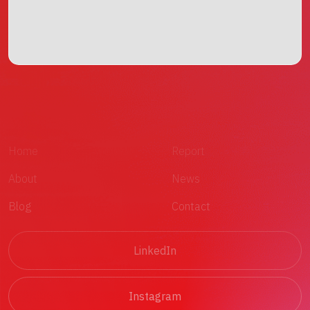
Home
Report
About
News
Blog
Contact
LinkedIn
Instagram