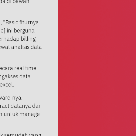
ada di bawah
“Basic fiturnya
e] ini berguna
erhadap billing
ewat analisis data
ecara real time
ngakses data
excel.
ware-nya.
tract datanya dan
ion untuk manage
dak semudah yang