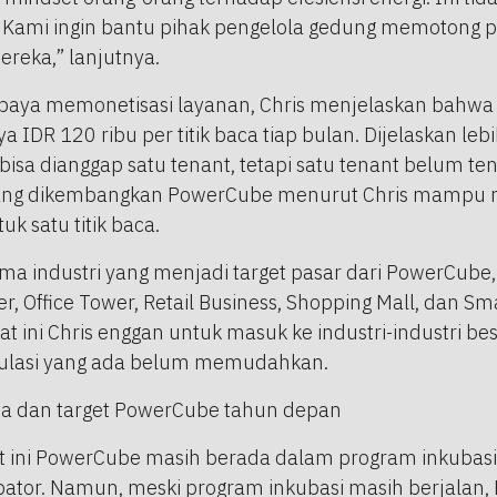
 Kami ingin bantu pihak pengelola gedung memotong p
ereka,” lanjutnya.
upaya memonetisasi layanan, Chris menjelaskan bahw
IDR 120 ribu per titik baca tiap bulan. Dijelaskan leb
i bisa dianggap satu tenant, tetapi satu tenant belum tent
 yang dikembangkan PowerCube menurut Chris mampu
k satu titik baca.
ima industri yang menjadi target pasar dari PowerCube,
 Office Tower, Retail Business, Shopping Mall, dan Sma
 ini Chris enggan untuk masuk ke industri-industri bes
ulasi yang ada belum memudahkan.
a dan target PowerCube tahun depan
aat ini PowerCube masih berada dalam program inkubasi
bator. Namun, meski program inkubasi masih berjalan,