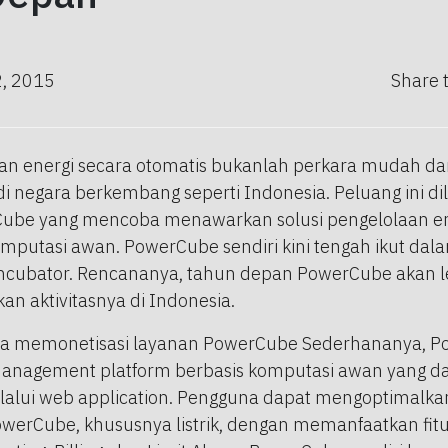
2, 2015
Share 
an energi secara otomatis bukanlah perkara mudah da
di negara berkembang seperti Indonesia. Peluang ini dili
be yang mencoba menawarkan solusi pengelolaan en
omputasi awan. PowerCube sendiri kini tengah ikut da
Incubator. Rencananya, tahun depan PowerCube akan le
n aktivitasnya di Indonesia.
a memonetisasi layanan PowerCube Sederhananya, P
anagement platform berbasis komputasi awan yang da
lalui web application. Pengguna dapat mengoptimalka
owerCube, khususnya listrik, dengan memanfaatkan fitur