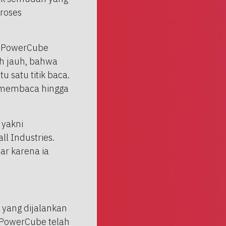
roses
a PowerCube
ih jauh, bahwa
u satu titik baca.
 membaca hingga
 yakni
ll Industries.
ar karena ia
 yang dijalankan
 PowerCube telah