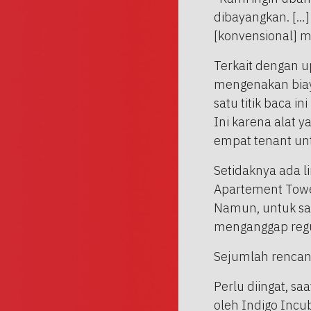
dibayangkan. […]
[konvensional] m
Terkait dengan 
mengenakan biaya 
satu titik baca in
Ini karena alat
empat tenant untu
Setidaknya ada l
Apartement Tower,
Namun, untuk saat
menganggap reg
Sejumlah rencan
Perlu diingat, s
oleh Indigo Incu