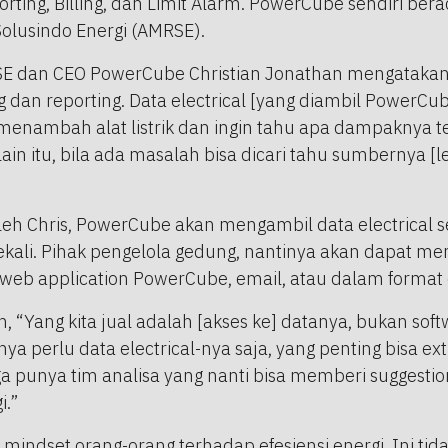
rting, Billing, dan Limit Alarm. PowerCube sendiri ber
olusindo Energi (AMRSE).
E dan CEO PowerCube Christian Jonathan mengatakan, 
 dan reporting. Data electrical [yang diambil PowerCub
n menambah alat listrik dan ingin tahu apa dampaknya t
ain itu, bila ada masalah bisa dicari tahu sumbernya [l
oleh Chris, PowerCube akan mengambil data electrical s
sekali. Pihak pengelola gedung, nantinya akan dapat me
 web application PowerCube, email, atau dalam format 
, “Yang kita jual adalah [akses ke] datanya, bukan soft
a perlu data electrical-nya saja, yang penting bisa ex
juga punya tim analisa yang nanti bisa memberi suggest
.”
 mindset orang-orang terhadap efesiensi energi. Ini ti