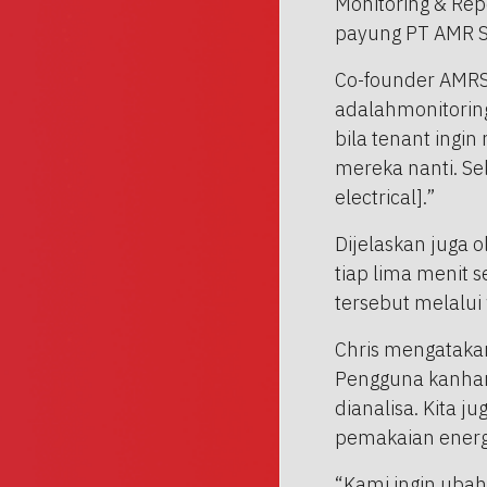
Monitoring & Repo
payung PT AMR S
Co-founder AMRS
adalahmonitoring
bila tenant ingi
mereka nanti. Sel
electrical].”
Dijelaskan juga 
tiap lima menit 
tersebut melalui
Chris mengatakan
Pengguna kanhany
dianalisa. Kita 
pemakaian energi
“Kami ingin ubah