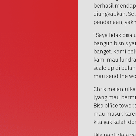
berhasil mendap
diungkapkan. Sel
pendanaan, yakni
“Saya tidak bisa 
bangun bisnis yan
banget. Kami bel
kami mau fundrais
scale up di bulan
mau send the word
Chris melanjutka
[yang mau bermit
Bisa office tower
mau masuk karena
kita gak kalah d
Bila nanti data 