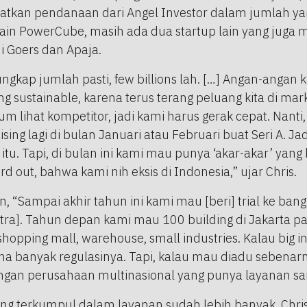
atkan pendanaan dari Angel Investor dalam jumlah ya
ain PowerCube, masih ada dua startup lain yang juga
 Goers dan Apaja.
ungkap jumlah pasti, few billions lah. […] Angan-angan
g sustainable, karena terus terang peluang kita di mar
um lihat kompetitor, jadi kami harus gerak cepat. Nant
ing lagi di bulan Januari atau Februari buat Seri A. Ja
 itu. Tapi, di bulan ini kami mau punya ‘akar-akar’ yang
 out, bahwa kami nih eksis di Indonesia,” ujar Chris.
n, “Sampai akhir tahun ini kami mau [beri] trial ke ba
ra]. Tahun depan kami mau 100 building di Jakarta paka
,shopping mall, warehouse, small industries. Kalau big i
 banyak regulasinya. Tapi, kalau mau diadu sebenarny
engan perusahaan multinasional yang punya layanan s
yang terkumpul dalam layanan sudah lebih banyak, Chr