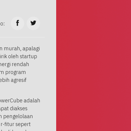
to:
n murah, apalagi
rik oleh startup
ergi rendah
lam program
bih agresif
owerCube adalah
pat diakses
n pengelolaan
-fitur sepert