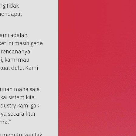
ng tidak
 mendapat
 kami adalah
ket ini masih gede
i, rencananya
di, kami mau
 kuat dulu. Kami
ngunan mana saja
i sistem kita.
ndustry kami gak
a secara fitur
ama.”
is menuturkan tak