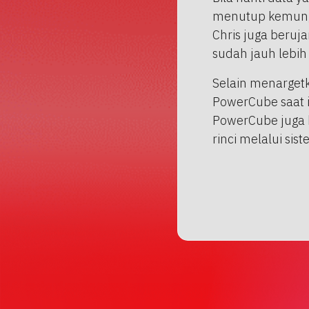
menutup kemungk
Chris juga beruj
sudah jauh lebih k
Selain menarget
PowerCube saat 
PowerCube juga 
rinci melalui sis