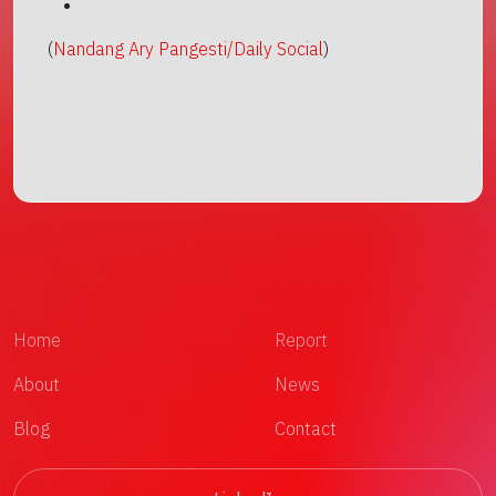
(
Nandang Ary Pangesti/Daily Social
)
Home
Report
About
News
Blog
Contact