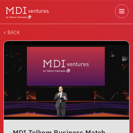
< BACK
MDI-Telkom Business Match