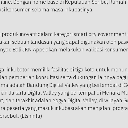
nline. Dengan home base di Kepulauan Seribu, Rumah 
asi konsumen selama masa inkubasinya.
 produk inovatif dalam kategori smart city government &
kan sebuah landasan yang dapat digunakan oleh pasi
anyar, Bali JKN Apps akan melakukan validasi konsum
ai inkubator memiliki fasilitas di tiga kota untuk menu
 pemberian konsultasi serta dukungan lainnya bagi pa
ama adalah Bandung Digital Valley yang bertempat di G
n Jakarta Digital Valley yang bertempat di Menara Mu
at, dan terakhir adalah Yogya Digital Valley, di wilaya
ara peserta yang masuk inkubasi akan menjalani progra
 tersebut. (Elshinta)