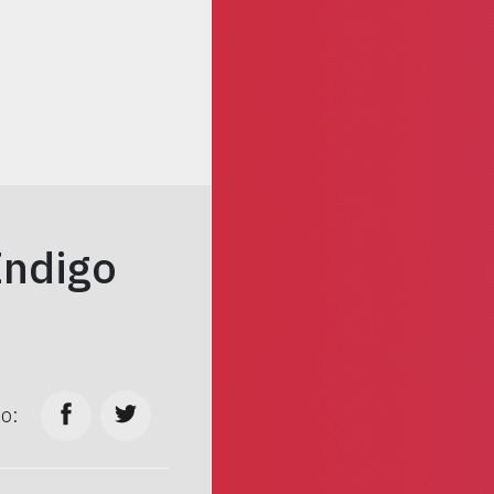
Indigo
to: