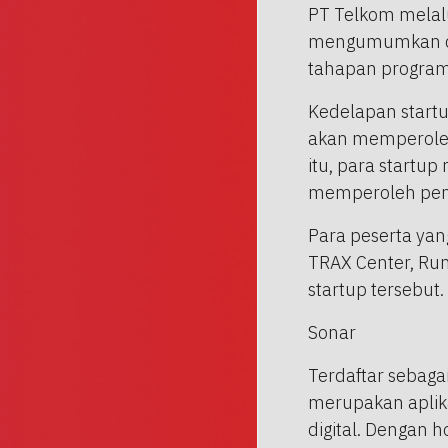
PT Telkom melalu
mengumumkan del
tahapan program 
Kedelapan start
akan memperoleh 
itu, para start
memperoleh pend
Para peserta yang
TRAX Center, Rum
startup tersebut.
Sonar
Terdaftar sebaga
merupakan aplik
digital. Dengan 