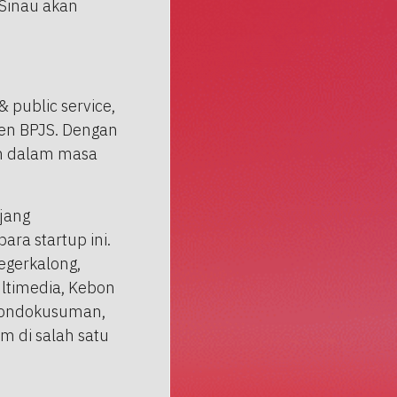
Sinau akan
 public service,
en BPJS. Dengan
en dalam masa
njang
ra startup ini.
egerkalong,
ltimedia, Kebon
h Gondokusuman,
m di salah satu