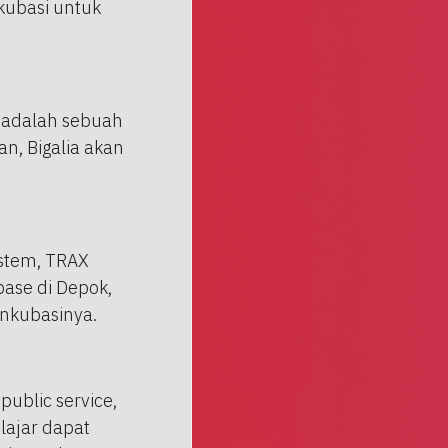
kubasi untuk
a adalah sebuah
an, Bigalia akan
ystem, TRAX
ase di Depok,
nkubasinya.
public service,
ajar dapat