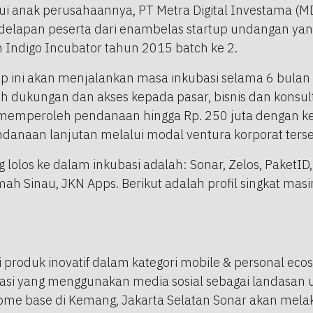
i anak perusahaannya, PT Metra Digital Investama (MD
apan peserta dari enambelas startup undangan yang
Indigo Incubator tahun 2015 batch ke 2.
up ini akan menjalankan masa inkubasi selama 6 bula
dukungan dan akses kepada pasar, bisnis dan konsultas
up memperoleh pendanaan hingga Rp. 250 juta dengan 
anaan lanjutan melalui modal ventura korporat terse
 lolos ke dalam inkubasi adalah: Sonar, Zelos, PaketID, 
ah Sinau, JKN Apps. Berikut adalah profil singkat mas
i produk inovatif dalam kategori mobile & personal eco
asi yang menggunakan media sosial sebagai landasan
home base di Kemang, Jakarta Selatan Sonar akan mela