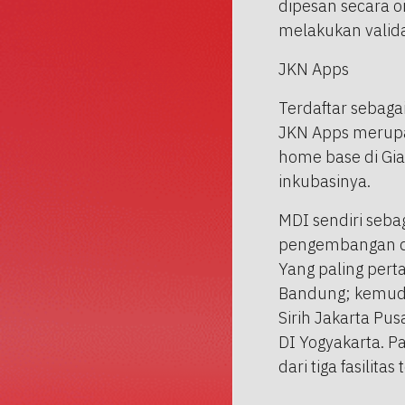
dipesan secara o
melakukan valid
JKN Apps
Terdaftar sebagai
JKN Apps merupa
home base di Gi
inkubasinya.
MDI sendiri sebag
pengembangan dan
Yang paling pert
Bandung; kemudia
Sirih Jakarta Pus
DI Yogyakarta. P
dari tiga fasilitas