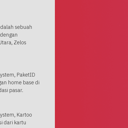
 adalah sebuah
 dengan
tara, Zelos
system, PaketID
gan home base di
asi pasar.
system, Kartoo
 dari kartu