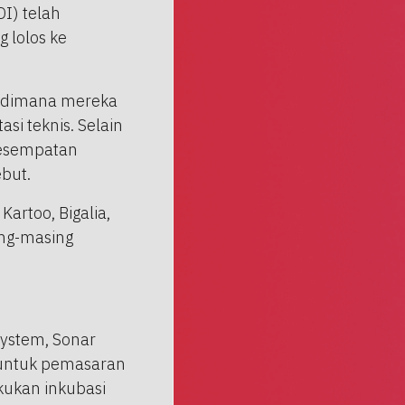
I) telah
 lolos ke
n dimana mereka
i teknis. Selain
kesempatan
but.
Kartoo, Bigalia,
ing-masing
system, Sonar
 untuk pemasaran
kukan inkubasi