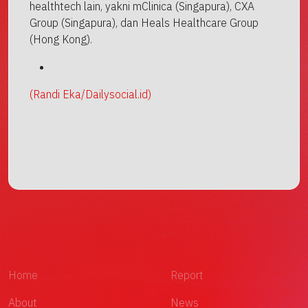
healthtech lain, yakni mClinica (Singapura), CXA
Group (Singapura), dan Heals Healthcare Group
(Hong Kong).
(Randi Eka/Dailysocial.id)
Home
Report
About
News