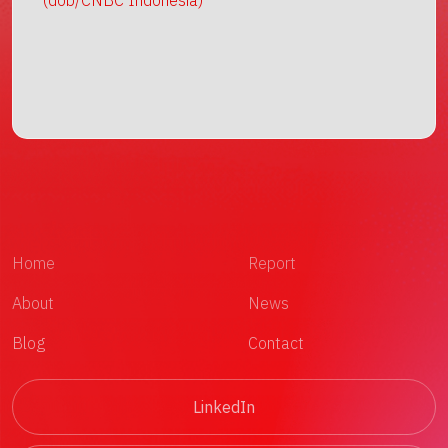
(dob/CNBC Indonesia)
Home
Report
About
News
Blog
Contact
LinkedIn