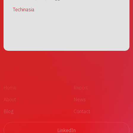
Techinasia
Home
Report
About
News
Blog
Contact
LinkedIn